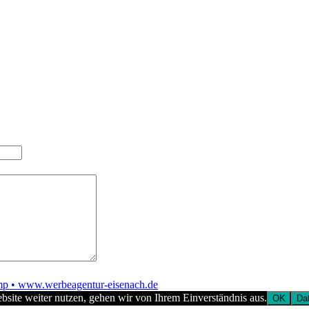
p • www.werbeagentur-eisenach.de
site weiter nutzen, gehen wir von Ihrem Einverständnis aus.
OK
Da